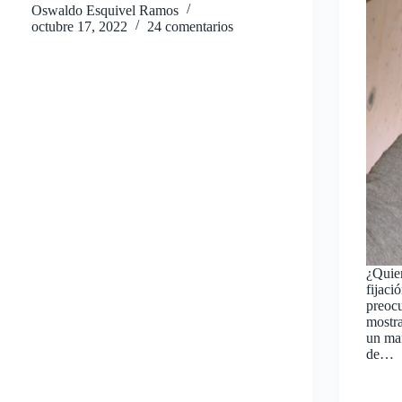
Oswaldo Esquivel Ramos
octubre 17, 2022
24 comentarios
¿Quier
fijaci
preocu
mostra
un man
de…